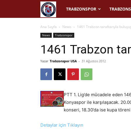
Trabzonspor
TRABZONSPOR
TRABZONS
USA
Ana Sayfa
News
1461 Trabzon taraftarıyla buluşu
News
Trabzonspor
1461 Trabzon tar
Yazar
Trabzonspor USA
-
31 Ağustos 2012
PTT 1. Lig’de mücadele eden 1461
Konyaspor ile karşılaşacak. 20.0
konseri, 18.30’da ise kupa töreni
Detaylar için Tıklayın