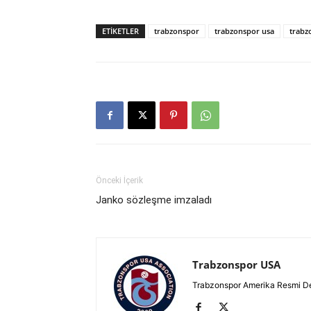
ETIKETLER
trabzonspor
trabzonspor usa
trabz
Önceki İçerik
Janko sözleşme imzaladı
Trabzonspor USA
Trabzonspor Amerika Resmi D