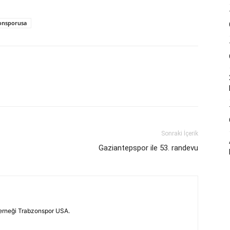
onsporusa
Sonraki İçerik
Gaziantepspor ile 53. randevu
erneği Trabzonspor USA.