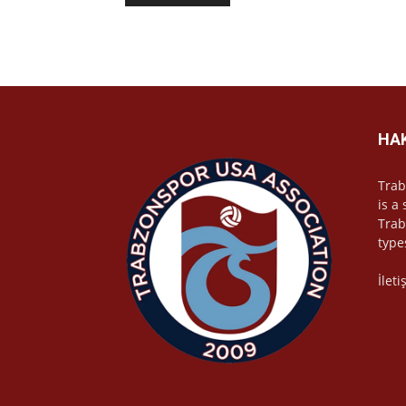
HA
Trab
is a
Trab
type
İlet