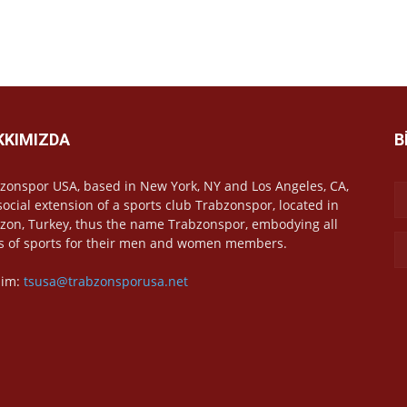
KKIMIZDA
B
zonspor USA, based in New York, NY and Los Angeles, CA,
 social extension of a sports club Trabzonspor, located in
zon, Turkey, thus the name Trabzonspor, embodying all
s of sports for their men and women members.
işim:
tsusa@trabzonsporusa.net