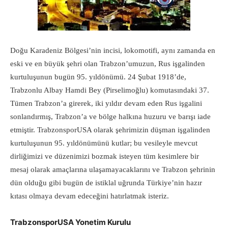
Doğu Karadeniz Bölgesi’nin incisi, lokomotifi, aynı zamanda en
eski ve en büyük şehri olan Trabzon’umuzun, Rus işgalinden
kurtuluşunun bugün 95. yıldönümü. 24 Şubat 1918’de,
Trabzonlu Albay Hamdi Bey (Pirselimoğlu) komutasındaki 37.
Tümen T
rabzon’a girerek, iki yıldır devam eden Rus işgalini
sonlandırmış, Trabzon’a ve bölge halkına huzuru ve barışı iade
etmiştir. TrabzonsporUSA olarak şehrimizin düşman işgalinden
kurtuluşunun 95. yıldönümünü kutlar; bu vesileyle mevcut
dirliğimizi ve düzenimizi bozmak isteyen tüm kesimlere bir
mesaj olarak amaçlarına ulaşamayacaklarını ve Trabzon şehrinin
dün olduğu gibi bugün de istiklal uğrunda Türkiye’nin hazır
kıtası olmaya devam edeceğini hatırlatmak isteriz.
TrabzonsporUSA Yonetim Kurulu