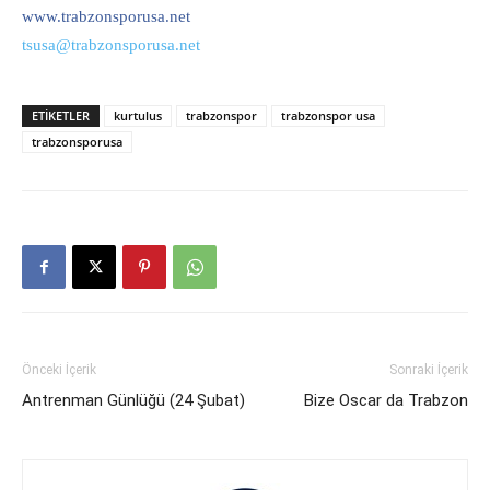
www.trabzonsporusa.net
tsusa@trabzonsporusa.net
ETIKETLER
kurtulus
trabzonspor
trabzonspor usa
trabzonsporusa
Önceki İçerik
Sonraki İçerik
Antrenman Günlüğü (24 Şubat)
Bize Oscar da Trabzon