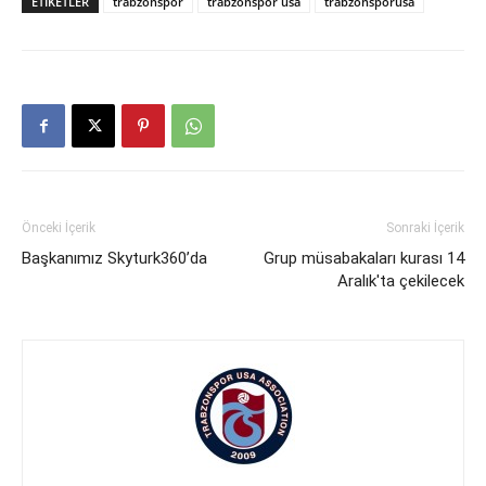
ETIKETLER
trabzonspor
trabzonspor usa
trabzonsporusa
Önceki İçerik
Sonraki İçerik
Başkanımız Skyturk360’da
Grup müsabakaları kurası 14
Aralık'ta çekilecek