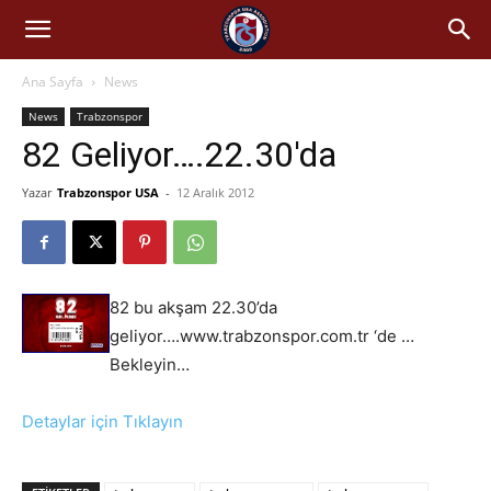
Ana Sayfa
News
News
Trabzonspor
82 Geliyor….22.30'da
Yazar
Trabzonspor USA
-
12 Aralık 2012
82 bu akşam 22.30’da
geliyor….www.trabzonspor.com.tr ‘de …
Bekleyin…
Detaylar için Tıklayın