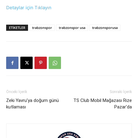
Detaylar için Tıklayın
ETIKETLER
trabzonspor
trabzonspor usa
trabzonsporusa
Önceki İçerik
Sonraki İçerik
Zeki Yavru'ya doğum günü
TS Club Mobil Mağazası Rize
kutlaması
Pazar'da