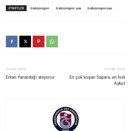
ETIKETLER
trabzonspor
trabzonspor usa
trabzonsporusa
Önceki İçerik
Sonraki İçerik
Erkan Yanardağ'ı anıyoruz
En çok koşan Sapara, en hızlı
Aykut