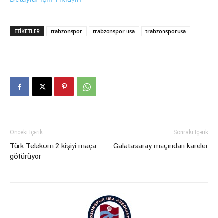
ETIKETLER
trabzonspor
trabzonspor usa
trabzonsporusa
Önceki İçerik
Sonraki İçerik
Türk Telekom 2 kişiyi maça
Galatasaray maçından kareler
götürüyor