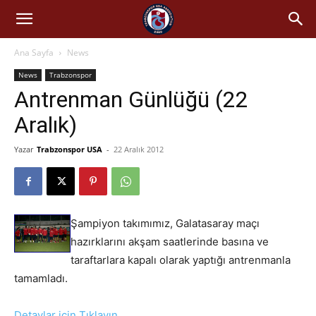
Ana Sayfa
News
News
Trabzonspor
Antrenman Günlüğü (22
Aralık)
Yazar
Trabzonspor USA
-
22 Aralık 2012
Şampiyon takımımız, Galatasaray maçı
hazırklarını akşam saatlerinde basına ve
taraftarlara kapalı olarak yaptığı antrenmanla
tamamladı.
Detaylar için Tıklayın