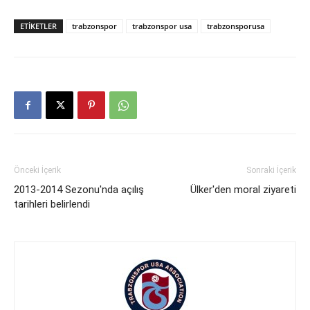
ETIKETLER
trabzonspor
trabzonspor usa
trabzonsporusa
Önceki İçerik
Sonraki İçerik
2013-2014 Sezonu'nda açılış
Ülker'den moral ziyareti
tarihleri belirlendi