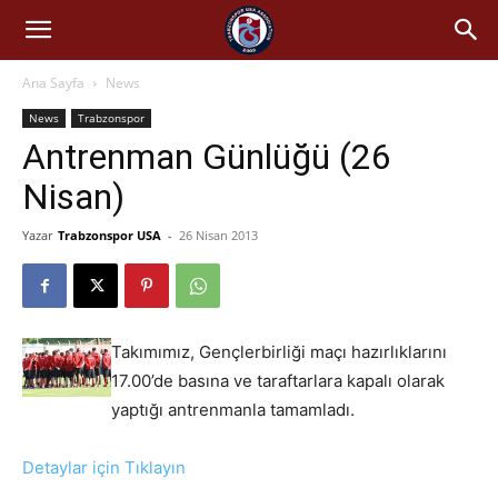
Ana Sayfa
News
News
Trabzonspor
Antrenman Günlüğü (26
Nisan)
Yazar
Trabzonspor USA
-
26 Nisan 2013
Takımımız, Gençlerbirliği maçı hazırlıklarını
17.00’de basına ve taraftarlara kapalı olarak
yaptığı antrenmanla tamamladı.
Detaylar için Tıklayın