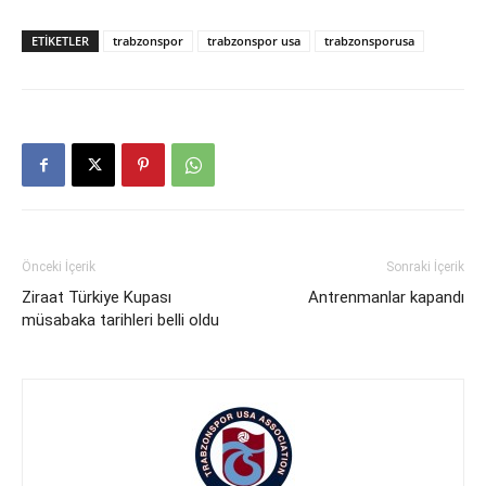
ETIKETLER
trabzonspor
trabzonspor usa
trabzonsporusa
Önceki İçerik
Sonraki İçerik
Ziraat Türkiye Kupası
Antrenmanlar kapandı
müsabaka tarihleri belli oldu