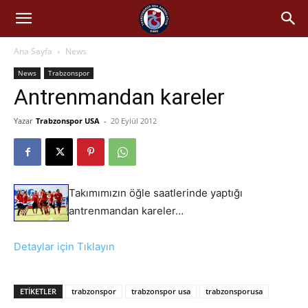
Ana Sayfa
News
News
Trabzonspor
Antrenmandan kareler
Yazar
Trabzonspor USA
-
20 Eylül 2012
Takımımızın öğle saatlerinde yaptığı
antrenmandan kareler…
Detaylar için Tıklayın
ETIKETLER
trabzonspor
trabzonspor usa
trabzonsporusa