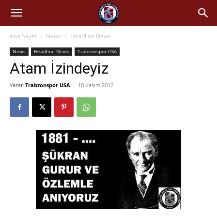
Ana Sayfa
News
Headline News
News
Headline News
Trabzonspor USA
Atam İzindeyiz
Yazar
Trabzonspor USA
-
10 Kasım 2012