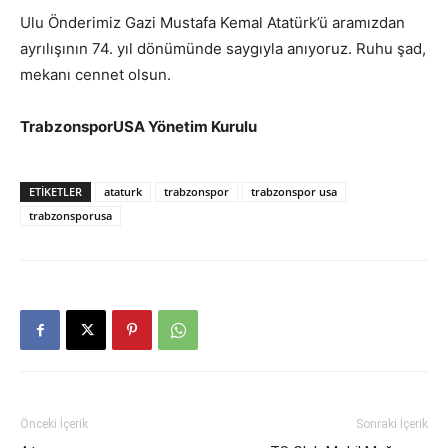
Ulu Önderimiz Gazi Mustafa Kemal Atatürk’ü aramızdan
ayrılışının 74. yıl dönümünde saygıyla anıyoruz. Ruhu şad,
mekanı cennet olsun.
TrabzonsporUSA Yönetim Kurulu
ETIKETLER
ataturk
trabzonspor
trabzonspor usa
trabzonsporusa
Önceki İçerik
Sonraki İçerik