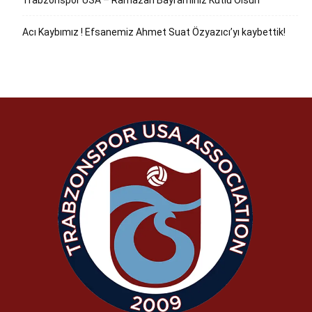
Trabzonspor USA – Ramazan Bayramınız Kutlu Olsun
Acı Kaybımız ! Efsanemiz Ahmet Suat Özyazıcı’yı kaybettik!