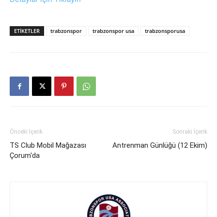
ETIKETLER
trabzonspor
trabzonspor usa
trabzonsporusa
Önceki İçerik
Sonraki İçerik
TS Club Mobil Mağazası
Antrenman Günlüğü (12 Ekim)
Çorum'da