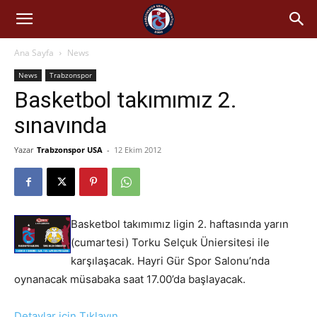
Ana Sayfa
News
News
Trabzonspor
Basketbol takımımız 2.
sınavında
Yazar
Trabzonspor USA
-
12 Ekim 2012
Basketbol takımımız ligin 2. haftasında yarın
(cumartesi) Torku Selçuk Üniersitesi ile
karşılaşacak. Hayri Gür Spor Salonu’nda
oynanacak müsabaka saat 17.00’da başlayacak.
Detaylar için Tıklayın