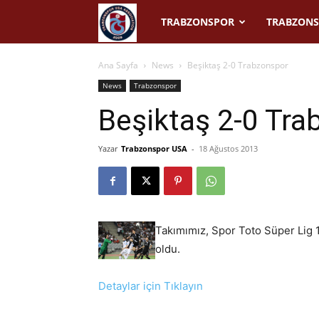
Trabzonspor
TRABZONSPOR
TRABZONS
USA
Ana Sayfa
News
Beşiktaş 2-0 Trabzonspor
News
Trabzonspor
Beşiktaş 2-0 Tra
Yazar
Trabzonspor USA
-
18 Ağustos 2013
Takımımız, Spor Toto Süper Lig 
oldu.
Detaylar için Tıklayın