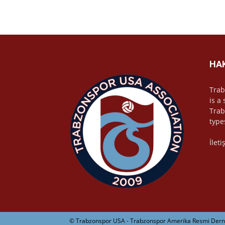
HA
Trab
is a
Trab
type
İlet
© Trabzonspor USA - Trabzonspor Amerika Resmi Derne