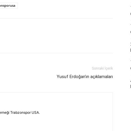
onsporusa
Sonraki İçerik
Yusuf Erdoğan'ın açıklamaları
erneği Trabzonspor USA.