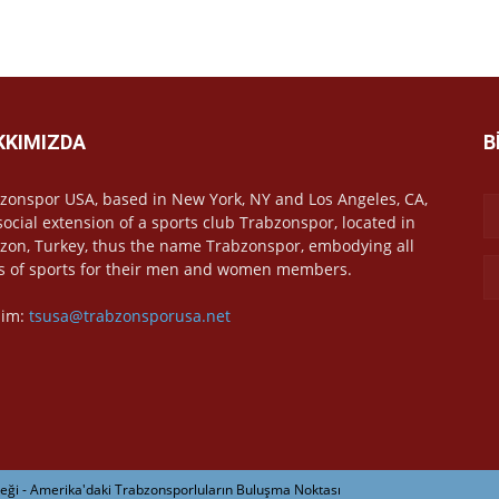
KKIMIZDA
B
zonspor USA, based in New York, NY and Los Angeles, CA,
 social extension of a sports club Trabzonspor, located in
zon, Turkey, thus the name Trabzonspor, embodying all
s of sports for their men and women members.
işim:
tsusa@trabzonsporusa.net
ği - Amerika'daki Trabzonsporluların Buluşma Noktası