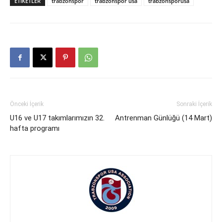
ETIKETLER
trabzonspor
trabzonspor usa
trabzonsporusa
Önceki İçerik
Sonraki İçerik
U16 ve U17 takımlarımızın 32.
Antrenman Günlüğü (14 Mart)
hafta programı