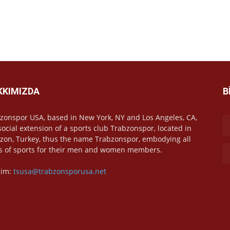
KKIMIZDA
B
zonspor USA, based in New York, NY and Los Angeles, CA,
 social extension of a sports club Trabzonspor, located in
zon, Turkey, thus the name Trabzonspor, embodying all
s of sports for their men and women members.
işim:
tsusa@trabzonsporusa.net