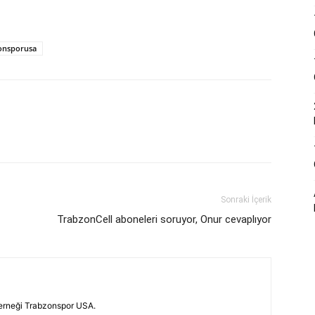
onsporusa
Sonraki İçerik
TrabzonCell aboneleri soruyor, Onur cevaplıyor
erneği Trabzonspor USA.