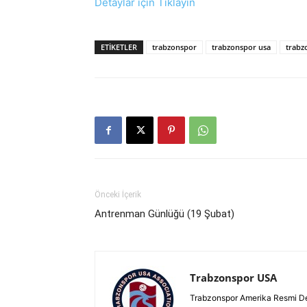
Detaylar için Tıklayın
ETIKETLER
trabzonspor
trabzonspor usa
trabz
Önceki İçerik
Antrenman Günlüğü (19 Şubat)
Trabzonspor USA
Trabzonspor Amerika Resmi D