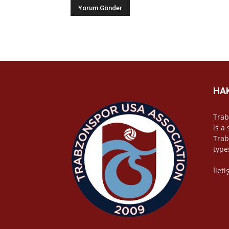
HA
Trab
is a
Trab
type
İlet