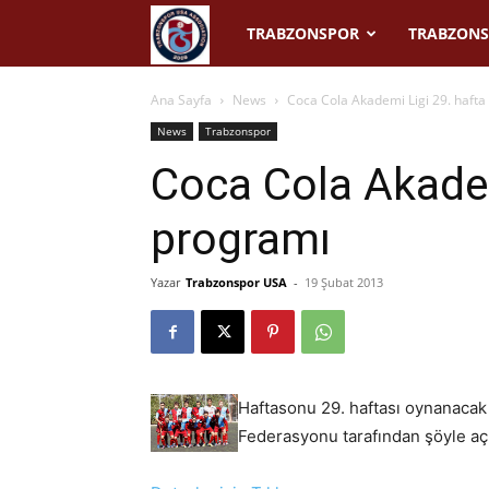
Trabzonspor
TRABZONSPOR
TRABZONS
USA
Ana Sayfa
News
Coca Cola Akademi Ligi 29. hafta
News
Trabzonspor
Coca Cola Akadem
programı
Yazar
Trabzonspor USA
-
19 Şubat 2013
Haftasonu 29. haftası oynanacak 
Federasyonu tarafından şöyle açı