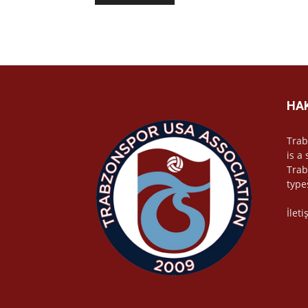
HA
Trab
is a
Trab
type
İlet