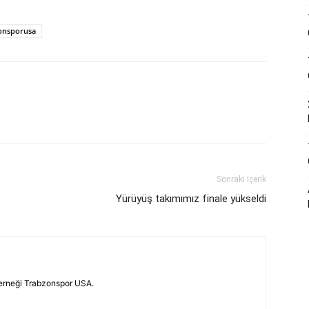
onsporusa
Sonraki İçerik
Yürüyüş takımımız finale yükseldi
erneği Trabzonspor USA.