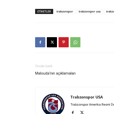
ETIKETLER
trabzonspor
trabzonspor usa
trabz
Önceki İçerik
Malouda'nın açıklamaları
Trabzonspor USA
Trabzonspor Amerika Resmi D