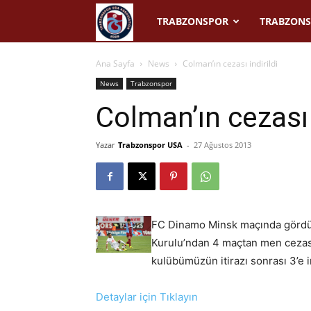
Trabzonspor
TRABZONSPOR
TRABZONS
USA
Ana Sayfa
News
Colman’ın cezası indirildi
News
Trabzonspor
Colman’ın cezası 
Yazar
Trabzonspor USA
-
27 Ağustos 2013
FC Dinamo Minsk maçında gördüğü
Kurulu’ndan 4 maçtan men cezası
kulübümüzün itirazı sonrası 3’e in
Detaylar için Tıklayın