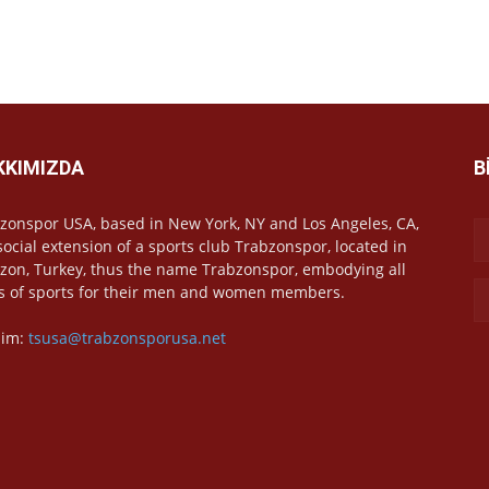
KKIMIZDA
B
zonspor USA, based in New York, NY and Los Angeles, CA,
 social extension of a sports club Trabzonspor, located in
zon, Turkey, thus the name Trabzonspor, embodying all
s of sports for their men and women members.
işim:
tsusa@trabzonsporusa.net