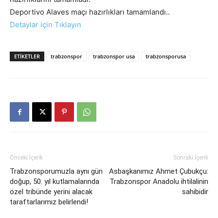
Deportivo Alaves maçı hazırlıkları tamamlandı..
Detaylar için Tıklayın
ETIKETLER
trabzonspor
trabzonspor usa
trabzonsporusa
Önceki İçerik
Sonraki İçerik
Trabzonsporumuzla aynı gün
Asbaşkanımız Ahmet Çubukçu:
doğup, 50. yıl kutlamalarında
Trabzonspor Anadolu ihtilalinin
özel tribünde yerini alacak
sahibidir
taraftarlarımız belirlendi!