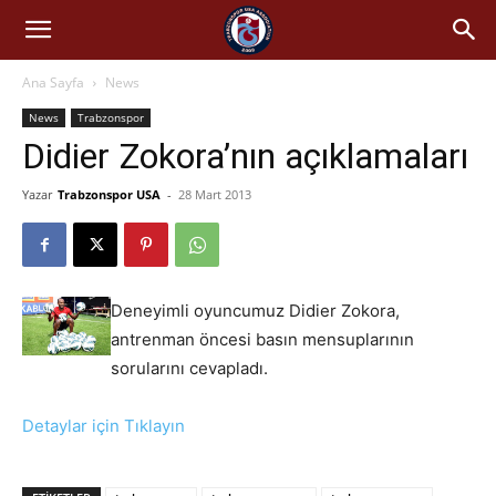
Ana Sayfa
News
News
Trabzonspor
Didier Zokora’nın açıklamaları
Yazar
Trabzonspor USA
-
28 Mart 2013
Deneyimli oyuncumuz Didier Zokora,
antrenman öncesi basın mensuplarının
sorularını cevapladı.
Detaylar için Tıklayın