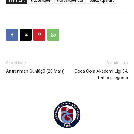
ETIKETLER
trabzonspor
trabzonspor usa
trabzonsporusa
Önceki İçerik
Sonraki İçerik
Antrenman Günlüğü (28 Mart)
Coca Cola Akademi Ligi 34.
hafta programı