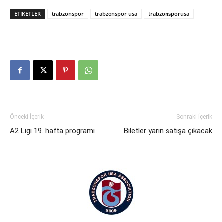
ETIKETLER
trabzonspor
trabzonspor usa
trabzonsporusa
Önceki İçerik
Sonraki İçerik
A2 Ligi 19. hafta programı
Biletler yarın satışa çıkacak