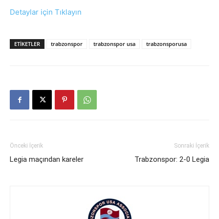
Detaylar için Tıklayın
ETIKETLER
trabzonspor
trabzonspor usa
trabzonsporusa
Önceki İçerik
Sonraki İçerik
Legia maçından kareler
Trabzonspor: 2-0 Legia