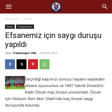
Ana Sayfa
News
News
Trabzonspor
Efsanemiz için saygı duruşu
yapıldı
Yazar
Trabzonspor USA
-
24 Ekim 2013
Geçirdiği kalp krizi sonucu hayatını kaybeden
efsane oyuncumuz ve 1461 Teknik Direktörü
Kadir Özcan maç öncesi unutulmadı. Özcan
için Hüseyin Avni Aker Stadı’nda maç öncesi saygı
duruşunda bulundu.