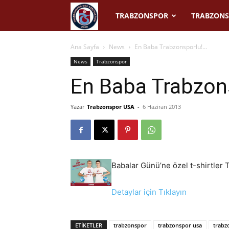
Trabzonspor
TRABZONSPOR
TRABZONS
USA
Ana Sayfa
News
En Baba Trabzonsporlu!…
News
Trabzonspor
En Baba Trabzon
Yazar
Trabzonspor USA
-
6 Haziran 2013
Babalar Günü’ne özel t-shirtler
Detaylar için Tıklayın
ETIKETLER
trabzonspor
trabzonspor usa
trabz