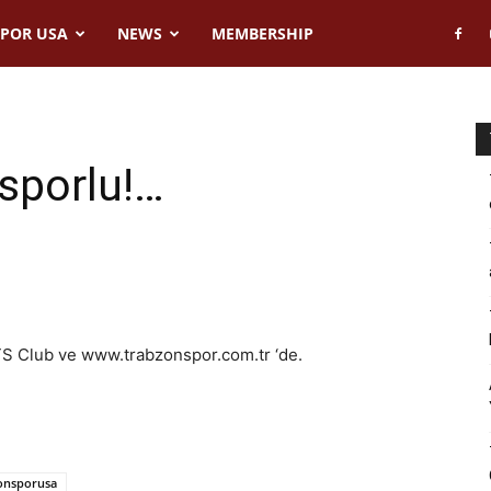
POR USA
NEWS
MEMBERSHIP
sporlu!…
 TS Club ve www.trabzonspor.com.tr ‘de.
onsporusa