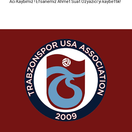
Acı Kaybımız ! Efsanemiz Ahmet Suat Özyazıcı’yı kaybettik!