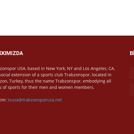
KKIMIZDA
B
zonspor USA, based in New York, NY and Los Angeles, CA,
 social extension of a sports club Trabzonspor, located in
zon, Turkey, thus the name Trabzonspor, embodying all
s of sports for their men and women members.
işim:
tsusa@trabzonsporusa.net