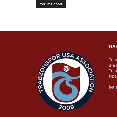
HA
Trab
is a
Trab
type
İlet