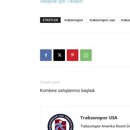
Detaylar için Tıklayın
ETIKETLER
trabzonspor
trabzonspor usa
trabz
Önceki İçerik
Kombine satışlarımız başladı
Trabzonspor USA
Trabzonspor Amerika Resmi D