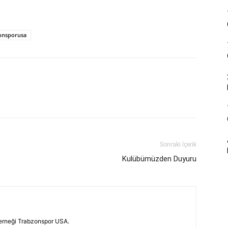
onsporusa
Sonraki İçerik
Kulübümüzden Duyuru
erneği Trabzonspor USA.