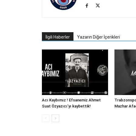
İlgili Haberler
Yazarın Diğer İçerikleri
Acı Kaybımız ! Efsanemiz Ahmet
Trabzonspor
Suat Özyazıcı’yı kaybettik!
Mazhar Afac