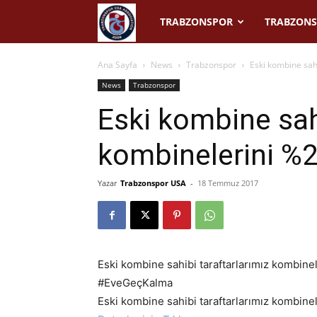
Trabzonspor
TRABZONSPOR
TRABZONS
USA
Ana Sayfa
News
Trabzonspor
Eski kombine sahi
News
Trabzonspor
Eski kombine sahi
kombinelerini %25
Yazar
Trabzonspor USA
-
18 Temmuz 2017
Eski kombine sahibi taraftarlarımız kombine
#EveGeçKalma
Eski kombine sahibi taraftarlarımız kombinel