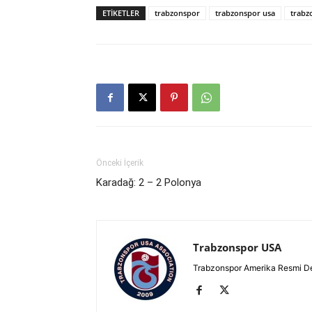
ETIKETLER
trabzonspor
trabzonspor usa
trabz
Önceki İçerik
Karadağ: 2 – 2 Polonya
Trabzonspor USA
Trabzonspor Amerika Resmi D