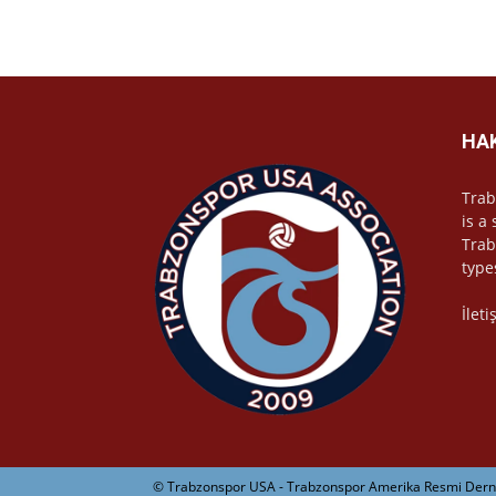
HA
Trab
is a
Trab
type
İlet
© Trabzonspor USA - Trabzonspor Amerika Resmi Derne