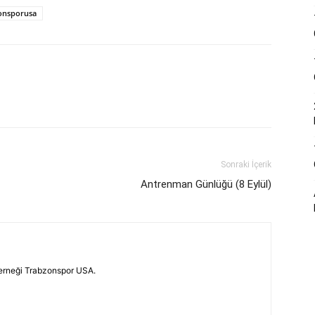
onsporusa
Sonraki İçerik
Antrenman Günlüğü (8 Eylül)
erneği Trabzonspor USA.