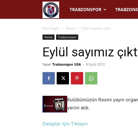
Trabzonspor
TRABZONSPOR
TRABZONS
USA
Ana Sayfa
News
Eylül sayımız çıktı
News
Trabzonspor
Eylül sayımız çıkt
Yazar
Trabzonspor USA
-
8 Eylül 2012
Kulübümüzün Resmi yayın organı 
yerini aldı.
Detaylar için Tıklayın