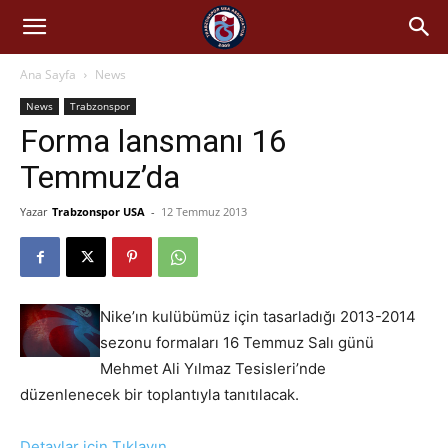
Ana Sayfa
News
News
Trabzonspor
Forma lansmanı 16
Temmuz’da
Yazar
Trabzonspor USA
-
12 Temmuz 2013
Nike’ın kulübümüz için tasarladığı 2013-2014
sezonu formaları 16 Temmuz Salı günü
Mehmet Ali Yılmaz Tesisleri’nde
düzenlenecek bir toplantıyla tanıtılacak.
Detaylar için Tıklayın