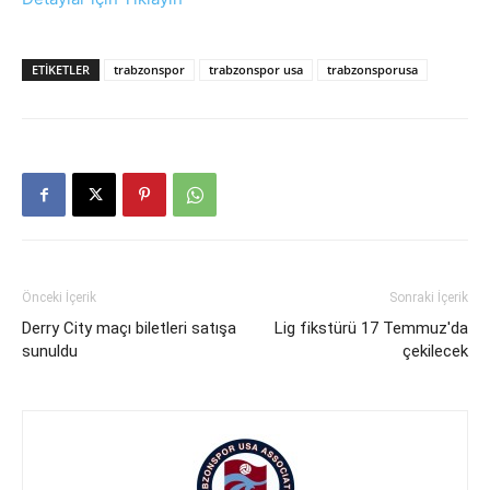
ETIKETLER
trabzonspor
trabzonspor usa
trabzonsporusa
Önceki İçerik
Sonraki İçerik
Derry City maçı biletleri satışa
Lig fikstürü 17 Temmuz'da
sunuldu
çekilecek