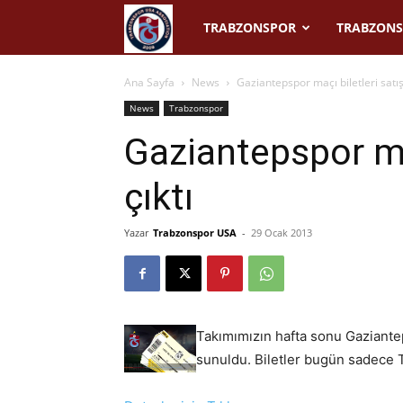
Trabzonspor
TRABZONSPOR
TRABZONS
USA
Ana Sayfa
News
Gaziantepspor maçı biletleri satış
News
Trabzonspor
Gaziantepspor maç
çıktı
Yazar
Trabzonspor USA
-
29 Ocak 2013
Takımımızın hafta sonu Gaziantep
sunuldu. Biletler bugün sadece Ta