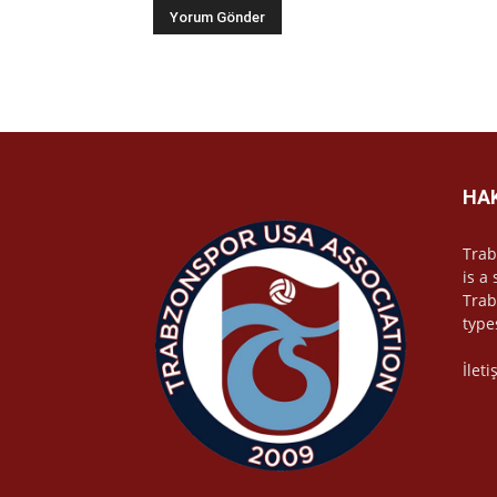
HA
Trab
is a
Trab
type
İlet