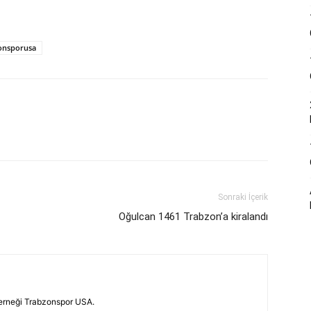
onsporusa
Sonraki İçerik
Oğulcan 1461 Trabzon’a kiralandı
erneği Trabzonspor USA.