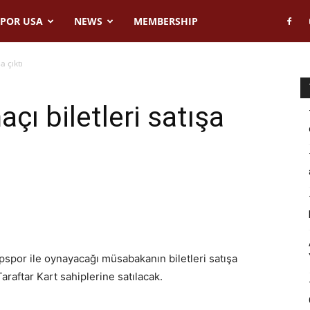
POR USA
NEWS
MEMBERSHIP
a çıktı
ı biletleri satışa
spor ile oynayacağı müsabakanın biletleri satışa
raftar Kart sahiplerine satılacak.