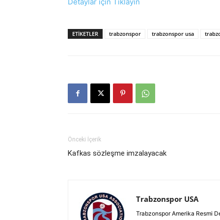
Detaylar için Tıklayın
ETIKETLER
trabzonspor
trabzonspor usa
trabz
Önceki İçerik
Kafkas sözleşme imzalayacak
Trabzonspor USA
Trabzonspor Amerika Resmi D