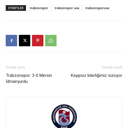
ETIKETLER
trabzonspor
trabzonspor usa
trabzonsporusa
Önceki İçerik
Sonraki İçerik
Trabzonspor: 3-0 Mersin
Kayıpsız liderliğimiz sürüyor
İdmanyurdu