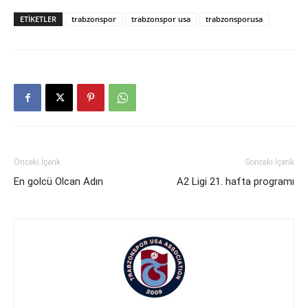
ETIKETLER
trabzonspor
trabzonspor usa
trabzonsporusa
Önceki İçerik
Sonraki İçerik
En golcü Olcan Adın
A2 Ligi 21. hafta programı