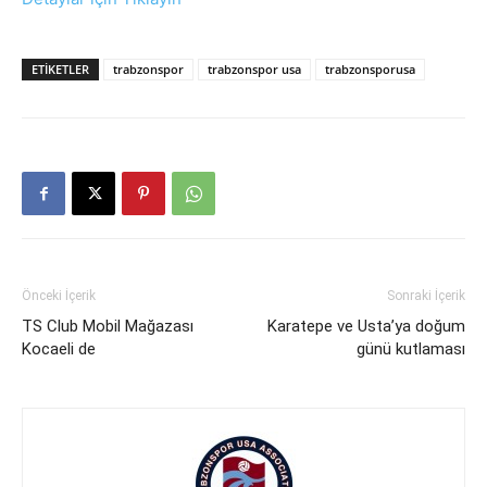
ETIKETLER
trabzonspor
trabzonspor usa
trabzonsporusa
Önceki İçerik
Sonraki İçerik
TS Club Mobil Mağazası
Karatepe ve Usta’ya doğum
Kocaeli de
günü kutlaması