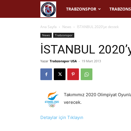
Trabzonspor
TRABZONSPOR
TRABZONS
USA
Ana Sayfa
News
İSTANBUL 2020’ye destek
News
Trabzonspor
İSTANBUL 2020’y
Yazar
Trabzonspor USA
-
19 Mart 2013
Takımımız 2020 Olimpiyat Oyunla
verecek.
Detaylar için Tıklayın