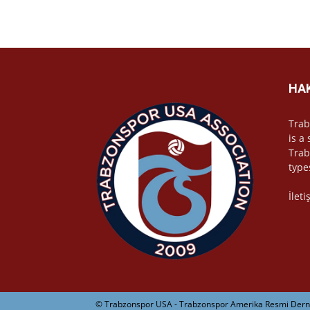
HA
Trab
is a
Trab
type
İlet
© Trabzonspor USA - Trabzonspor Amerika Resmi Derne