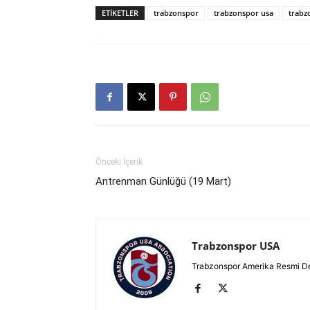
ETIKETLER
trabzonspor
trabzonspor usa
trabz
Önceki İçerik
Antrenman Günlüğü (19 Mart)
Trabzonspor USA
Trabzonspor Amerika Resmi D