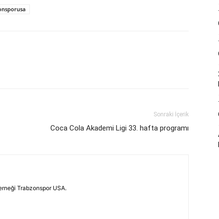
onsporusa
Sonraki İçerik
Coca Cola Akademi Ligi 33. hafta programı
erneği Trabzonspor USA.