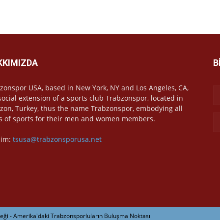
KKIMIZDA
B
zonspor USA, based in New York, NY and Los Angeles, CA,
 social extension of a sports club Trabzonspor, located in
zon, Turkey, thus the name Trabzonspor, embodying all
s of sports for their men and women members.
işim:
tsusa@trabzonsporusa.net
ği - Amerika'daki Trabzonsporluların Buluşma Noktası