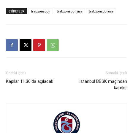
ETIKETLER
trabzonspor
trabzonspor usa
trabzonsporusa
Önceki İçerik
Sonraki İçerik
Kapılar 11.30'da açılacak
İstanbul BBSK maçından
kareler