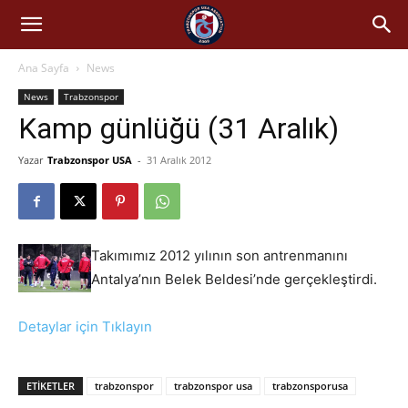
Ana Sayfa
News
News
Trabzonspor
Kamp günlüğü (31 Aralık)
Yazar
Trabzonspor USA
-
31 Aralık 2012
Takımımız 2012 yılının son antrenmanını
Antalya’nın Belek Beldesi’nde gerçekleştirdi.
Detaylar için Tıklayın
ETIKETLER
trabzonspor
trabzonspor usa
trabzonsporusa