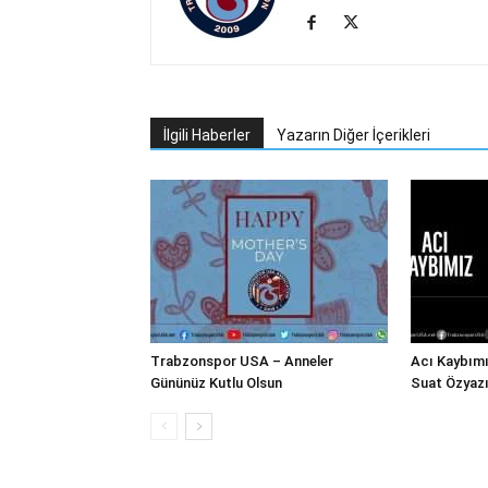
İlgili Haberler
Yazarın Diğer İçerikleri
Trabzonspor USA – Anneler
Acı Kaybım
Gününüz Kutlu Olsun
Suat Özyazı