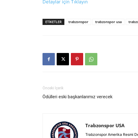
Detaylar için Tıklayın
ETIKETLER
trabzonspor
trabzonspor usa
trabz
Önceki İçerik
Ödülleri eski başkanlarımız verecek
Trabzonspor USA
Trabzonspor Amerika Resmi D