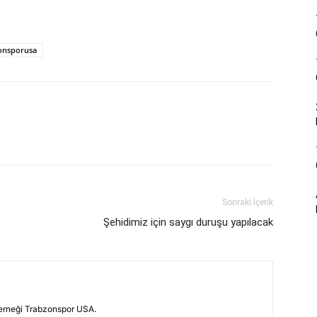
onsporusa
Sonraki İçerik
Şehidimiz için saygı duruşu yapılacak
erneği Trabzonspor USA.