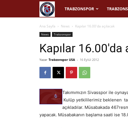
Trabzonspor
TRABZONSPOR
TRABZONS
USA
Ana Sayfa
News
Kapılar 16.00'da açılacak
News
Trabzonspor
Kapılar 16.00'da
Yazar
Trabzonspor USA
-
16 Eylül 2012
Takımımızın Sivasspor ile oynaya
Kulüp yetkililerimiz beklenen ta
açıkladılar. Müsabakada 467res
yapacak. Müsabakanın başlama saati ise 18.