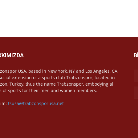
KKIMIZDA
B
zonspor USA, based in New York, NY and Los Angeles, CA,
 social extension of a sports club Trabzonspor, located in
zon, Turkey, thus the name Trabzonspor, embodying all
s of sports for their men and women members.
işim:
tsusa@trabzonsporusa.net