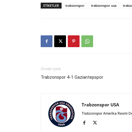
ETIKETLER
trabzonspor
trabzonspor usa
trabz
Önceki İçerik
Trabzonspor 4-1 Gaziantepspor
Trabzonspor USA
Trabzonspor Amerika Resmi D