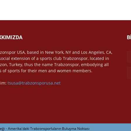
KKIMIZDA
B
zonspor USA, based in New York, NY and Los Angeles, CA,
 social extension of a sports club Trabzonspor, located in
zon, Turkey, thus the name Trabzonspor, embodying all
s of sports for their men and women members.
işim:
tsusa@trabzonsporusa.net
ği - Amerika'daki Trabzonsporluların Buluşma Noktası