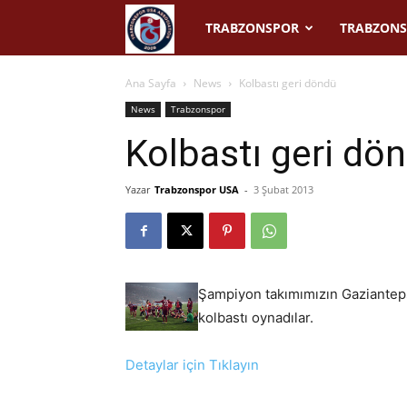
Trabzonspor
TRABZONSPOR
TRABZONS
USA
Ana Sayfa
News
Kolbastı geri döndü
News
Trabzonspor
Kolbastı geri dö
Yazar
Trabzonspor USA
-
3 Şubat 2013
Şampiyon takımımızın Gazianteps
kolbastı oynadılar.
Detaylar için Tıklayın