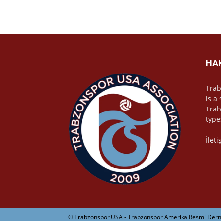
HA
Trab
is a
Trab
type
İlet
© Trabzonspor USA - Trabzonspor Amerika Resmi Derne