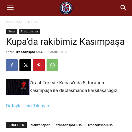
Ana Sayfa
News
News
Trabzonspor
Kupa'da rakibimiz Kasımpaşa
Yazar
Trabzonspor USA
-
6 Aralık 2012
Ziraat Türkyie Kupası’nda 5. turunda
Kasımpaşa ile deplasmanda karşılaşacağız.
Detaylar için Tıklayın
ETIKETLER
trabzonspor
trabzonspor usa
trabzonsporusa