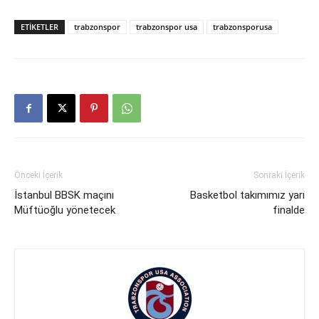
ETIKETLER
trabzonspor
trabzonspor usa
trabzonsporusa
Önceki İçerik
Sonraki İçerik
İstanbul BBSK maçını
Basketbol takımımız yarı
Müftüoğlu yönetecek
finalde