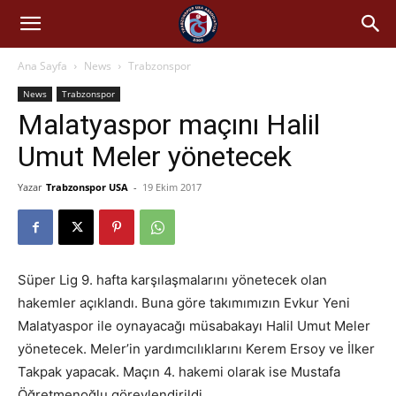
Ana Sayfa
News
Trabzonspor
News
Trabzonspor
Malatyaspor maçını Halil
Umut Meler yönetecek
Yazar
Trabzonspor USA
-
19 Ekim 2017
Süper Lig 9. hafta karşılaşmalarını yönetecek olan
hakemler açıklandı. Buna göre takımımızın Evkur Yeni
Malatyaspor ile oynayacağı müsabakayı Halil Umut Meler
yönetecek. Meler’in yardımcılıklarını Kerem Ersoy ve İlker
Takpak yapacak. Maçın 4. hakemi olarak ise Mustafa
Öğretmenoğlu görevlendirildi.