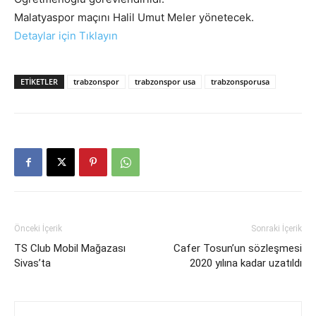
Malatyaspor maçını Halil Umut Meler yönetecek.
Detaylar için Tıklayın
ETIKETLER
trabzonspor
trabzonspor usa
trabzonsporusa
Önceki İçerik
Sonraki İçerik
TS Club Mobil Mağazası
Cafer Tosun’un sözleşmesi
Sivas’ta
2020 yılına kadar uzatıldı