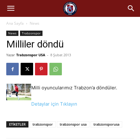
Ana Sayfa
News
News
Trabzonspor
Milliler döndü
Yazar
Trabzonspor USA
-
8 Şubat 2013
Milli oyuncularımız Trabzon’a döndüler.
Detaylar için Tıklayın
ETIKETLER
trabzonspor
trabzonspor usa
trabzonsporusa