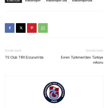
ETIKETLER
trabzonspor
trabzonspor usa
trabzonsporusa
Önceki İçerik
Sonraki İçerik
TS Club TIRI Erzurum'da
Evren Türkmen’den Türkiye
rekoru