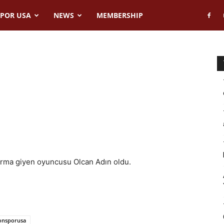
POR USA
NEWS
MEMBERSHIP
orma giyen oyuncusu Olcan Adın oldu.
onsporusa