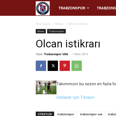
Trabzonspor
TRABZONSPOR
TRABZONS
USA
Ana Sayfa
News
Olcan istikrarı
News
Trabzonspor
Olcan istikrarı
Yazar
Trabzonspor USA
-
1 Mart 2013
Takımımızın bu sezon en fazla f
Detaylar için Tıklayın
ETIKETLER
trabzonspor
trabzonspor usa
trabz