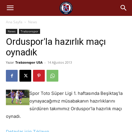
Ana Sayfa
News
News
Trabzonspor
Orduspor'la hazırlık maçı
oynadık
Yazar
Trabzonspor USA
-
14 Ağustos 2013
Spor Toto Süper Ligi 1. haftasında Beşiktaş’la
oynayacağımız müsabakanın hazırlıklarını
sürdüren takımımız Orduspor’la hazırlık maçı
oynadı.
Detaylar için Tıklayın