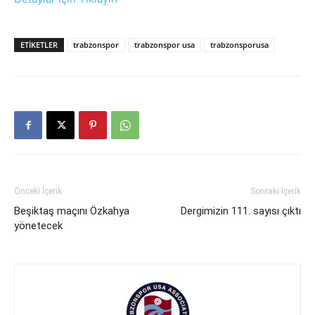
ETIKETLER
trabzonspor
trabzonspor usa
trabzonsporusa
Önceki İçerik
Sonraki İçerik
Beşiktaş maçını Özkahya
Dergimizin 111. sayısı çıktı
yönetecek