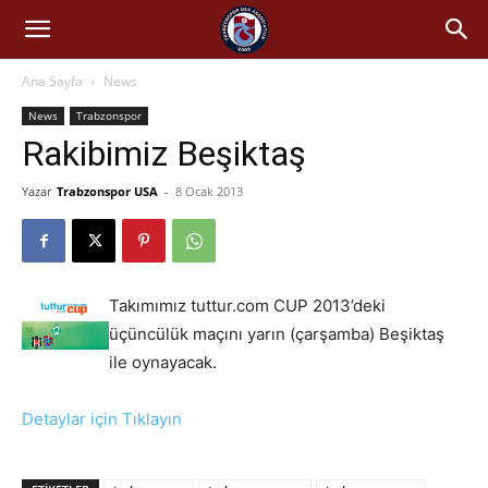
Ana Sayfa
News
News
Trabzonspor
Rakibimiz Beşiktaş
Yazar
Trabzonspor USA
-
8 Ocak 2013
Takımımız tuttur.com CUP 2013’deki
üçüncülük maçını yarın (çarşamba) Beşiktaş
ile oynayacak.
Detaylar için Tıklayın