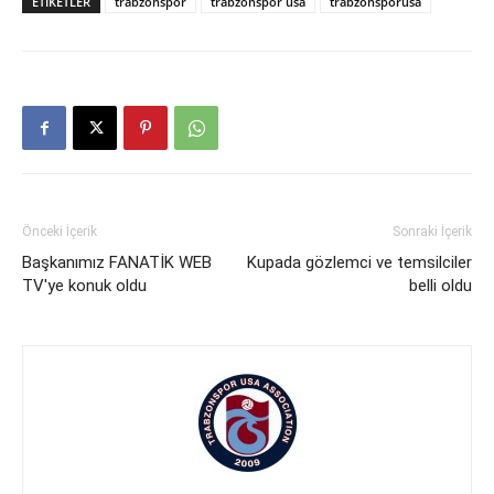
ETIKETLER
trabzonspor
trabzonspor usa
trabzonsporusa
Önceki İçerik
Sonraki İçerik
Başkanımız FANATİK WEB
Kupada gözlemci ve temsilciler
TV'ye konuk oldu
belli oldu