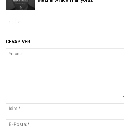
Mazhar Afacan’ı anıyoruz
CEVAP VER