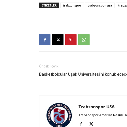
ETIKETLER
trabzonspor
trabzonspor usa
trabz
Önceki İçerik
Basketbolcular Uşak Üniversitesi'ni konuk edec
Trabzonspor USA
Trabzonspor Amerika Resmi D