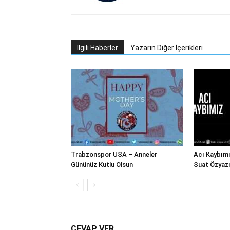
İlgili Haberler
Yazarın Diğer İçerikleri
Trabzonspor USA – Anneler
Acı Kaybım
Gününüz Kutlu Olsun
Suat Özyazı
CEVAP VER