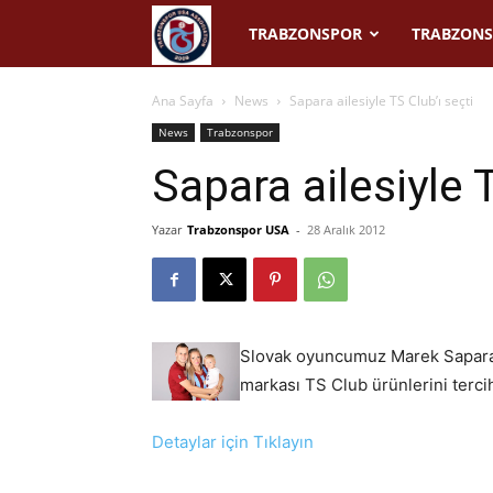
Trabzonspor
TRABZONSPOR
TRABZONS
USA
Ana Sayfa
News
Sapara ailesiyle TS Club’ı seçti
News
Trabzonspor
Sapara ailesiyle T
Yazar
Trabzonspor USA
-
28 Aralık 2012
Slovak oyuncumuz Marek Sapara a
markası TS Club ürünlerini terci
Detaylar için Tıklayın