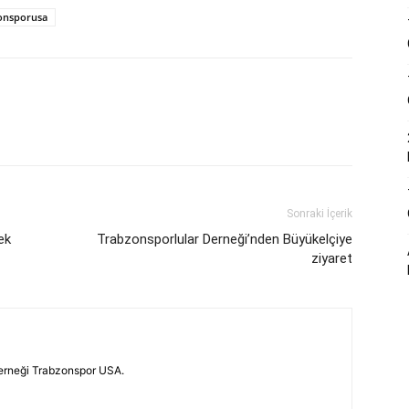
onsporusa
Sonraki İçerik
ek
Trabzonsporlular Derneği’nden Büyükelçiye
ziyaret
erneği Trabzonspor USA.