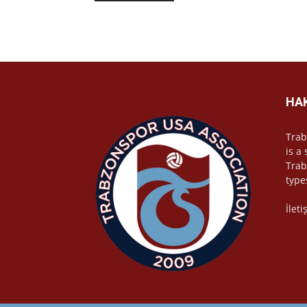
HA
Trab
is a
Trab
type
İlet