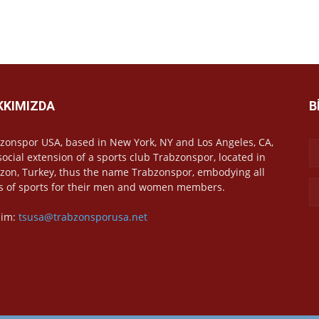
KKIMIZDA
B
zonspor USA, based in New York, NY and Los Angeles, CA,
 social extension of a sports club Trabzonspor, located in
zon, Turkey, thus the name Trabzonspor, embodying all
s of sports for their men and women members.
işim:
tsusa@trabzonsporusa.net