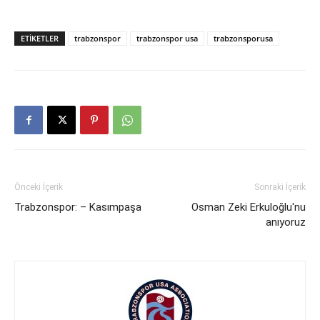
ETIKETLER
trabzonspor
trabzonspor usa
trabzonsporusa
Önceki İçerik
Sonraki İçerik
Trabzonspor: – Kasımpaşa
Osman Zeki Erkuloğlu'nu
anıyoruz