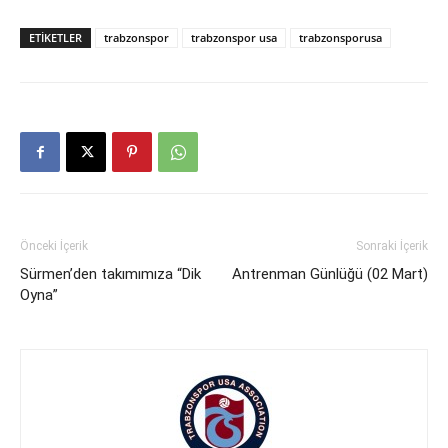
ETIKETLER
trabzonspor
trabzonspor usa
trabzonsporusa
Önceki İçerik
Sonraki İçerik
Sürmen’den takımımıza “Dik
Antrenman Günlüğü (02 Mart)
Oyna”