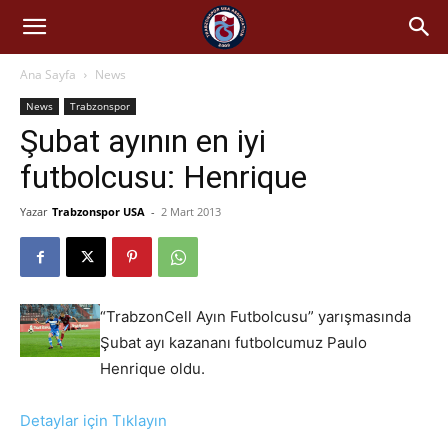
Ana Sayfa
News
News
Trabzonspor
Şubat ayının en iyi
futbolcusu: Henrique
Yazar
Trabzonspor USA
-
2 Mart 2013
“TrabzonCell Ayın Futbolcusu” yarışmasında
Şubat ayı kazananı futbolcumuz Paulo
Henrique oldu.
Detaylar için Tıklayın