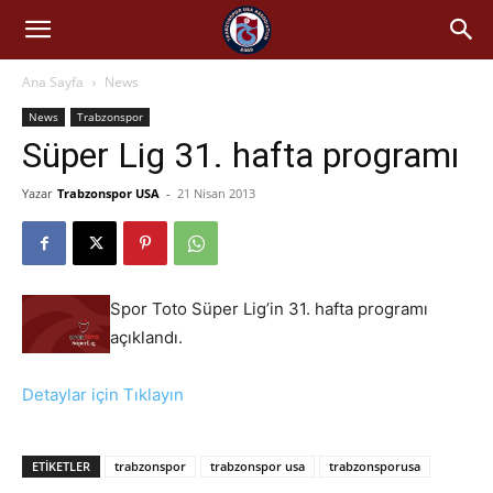
Ana Sayfa
News
News
Trabzonspor
Süper Lig 31. hafta programı
Yazar
Trabzonspor USA
-
21 Nisan 2013
Spor Toto Süper Lig’in 31. hafta programı
açıklandı.
Detaylar için Tıklayın
ETIKETLER
trabzonspor
trabzonspor usa
trabzonsporusa