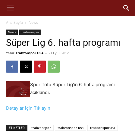
Ana Sayfa
News
News
Trabzonspor
Süper Lig 6. hafta programı
Yazar
Trabzonspor USA
-
21 Eylül 2012
Spor Toto Süper Lig’in 6. hafta programı
açıklandı.
Detaylar için Tıklayın
ETIKETLER
trabzonspor
trabzonspor usa
trabzonsporusa