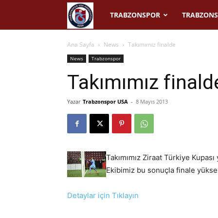
Trabzonspor
TRABZONSPOR
TRABZONS
USA
Ana Sayfa
News
Takımımız finalde
News
Trabzonspor
Takımımız finald
Yazar
Trabzonspor USA
-
8 Mayıs 2013
Takımımız Ziraat Türkiye Kupası 
Ekibimiz bu sonuçla finale yükse
Detaylar için Tıklayın