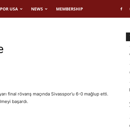
POR USA
NEWS
MEMBERSHIP
e
yarı final rövanş maçında Sivasspor’u 6-0 mağlup etti.
lmeyi başardı.