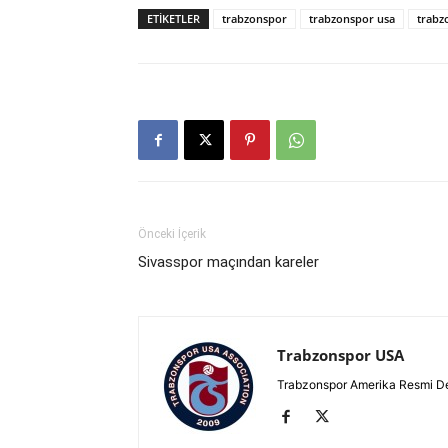
ETIKETLER
trabzonspor
trabzonspor usa
trabz
Önceki İçerik
Sivasspor maçından kareler
Trabzonspor USA
Trabzonspor Amerika Resmi D