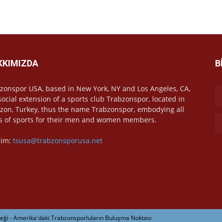
KKIMIZDA
B
zonspor USA, based in New York, NY and Los Angeles, CA,
 social extension of a sports club Trabzonspor, located in
zon, Turkey, thus the name Trabzonspor, embodying all
s of sports for their men and women members.
işim:
tsusa@trabzonsporusa.net
ği - Amerika'daki Trabzonsporluların Buluşma Noktası