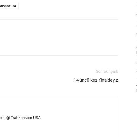
onsporusa
Sonraki İçerik
14'üncü kez finaldeyiz
erneği Trabzonspor USA.