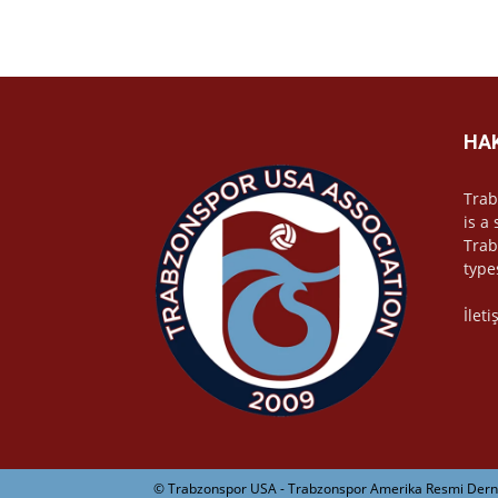
HA
Trab
is a
Trab
type
İlet
© Trabzonspor USA - Trabzonspor Amerika Resmi Derne