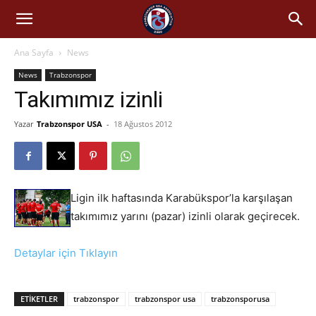
Ana Sayfa
News
News
Trabzonspor
Takımımız izinli
Yazar
Trabzonspor USA
-
18 Ağustos 2012
Ligin ilk haftasında Karabükspor’la karşılaşan
takımımız yarını (pazar) izinli olarak geçirecek.
Detaylar için Tıklayın
ETIKETLER
trabzonspor
trabzonspor usa
trabzonsporusa